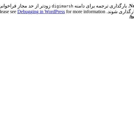
No
. بارگذاری ترجمه برای دامنه
زودتر از حد مجاز فراخوانی 
digimarsh
اری شوند. Please see
for more information. (این پیام در نگارش 6.7.0 افزوده شده است.) in
Debugging in WordPress
/h