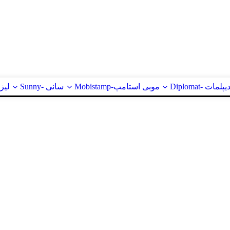
یپلمات -Diplomat
موبی استامپ-Mobistamp
سانی -Sunny
لیزر ا