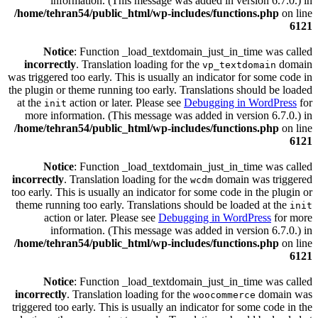
information. (This message was added in version 6.7.0.) in
/home/tehran54/public_html/wp-includes/functions.php
on line
6121
Notice
: Function _load_textdomain_just_in_time was called
incorrectly
. Translation loading for the
domain
vp_textdomain
was triggered too early. This is usually an indicator for some code in
the plugin or theme running too early. Translations should be loaded
at the
action or later. Please see
Debugging in WordPress
for
init
more information. (This message was added in version 6.7.0.) in
/home/tehran54/public_html/wp-includes/functions.php
on line
6121
Notice
: Function _load_textdomain_just_in_time was called
incorrectly
. Translation loading for the
domain was triggered
wcdm
too early. This is usually an indicator for some code in the plugin or
theme running too early. Translations should be loaded at the
init
action or later. Please see
Debugging in WordPress
for more
information. (This message was added in version 6.7.0.) in
/home/tehran54/public_html/wp-includes/functions.php
on line
6121
Notice
: Function _load_textdomain_just_in_time was called
incorrectly
. Translation loading for the
domain was
woocommerce
triggered too early. This is usually an indicator for some code in the