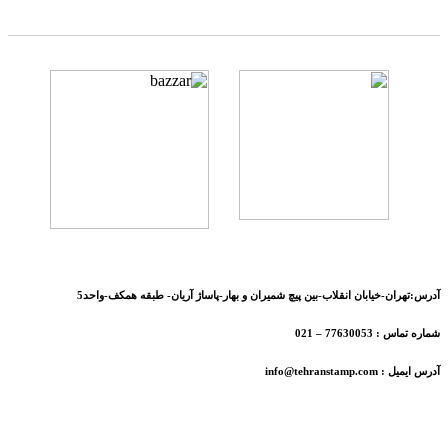
آدرس:تهران-خیابان انقلاب-بین پیچ شمیران و بهار-پاساژ آریان- طبقه همکف-واحد5
شماره تماس : 77630053 – 021
آدرس ایمیل : info@tehranstamp.com