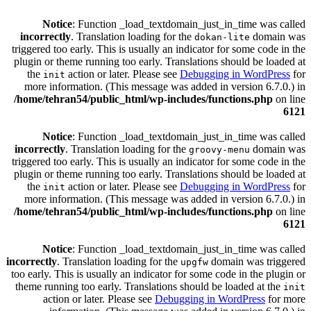
Notice
: Function _load_textdomain_just_in_time was called
incorrectly
. Translation loading for the
domain was
dokan-lite
triggered too early. This is usually an indicator for some code in the
plugin or theme running too early. Translations should be loaded at
the
action or later. Please see
Debugging in WordPress
for
init
more information. (This message was added in version 6.7.0.) in
/home/tehran54/public_html/wp-includes/functions.php
on line
6121
Notice
: Function _load_textdomain_just_in_time was called
incorrectly
. Translation loading for the
domain was
groovy-menu
triggered too early. This is usually an indicator for some code in the
plugin or theme running too early. Translations should be loaded at
the
action or later. Please see
Debugging in WordPress
for
init
more information. (This message was added in version 6.7.0.) in
/home/tehran54/public_html/wp-includes/functions.php
on line
6121
Notice
: Function _load_textdomain_just_in_time was called
incorrectly
. Translation loading for the
domain was triggered
upgfw
too early. This is usually an indicator for some code in the plugin or
theme running too early. Translations should be loaded at the
init
action or later. Please see
Debugging in WordPress
for more