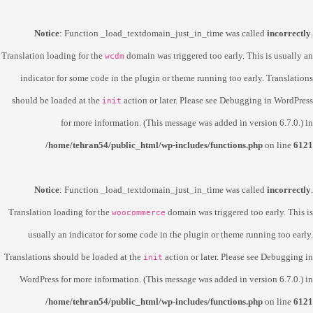
Notice
: Function _load_textdomain_just_in_time was called
incorrectly
.
Translation loading for the
domain was triggered too early. This is usually an
wcdm
indicator for some code in the plugin or theme running too early. Translations
should be loaded at the
action or later. Please see
Debugging in WordPress
init
for more information. (This message was added in version 6.7.0.) in
/home/tehran54/public_html/wp-includes/functions.php
on line
6121
Notice
: Function _load_textdomain_just_in_time was called
incorrectly
.
Translation loading for the
domain was triggered too early. This is
woocommerce
usually an indicator for some code in the plugin or theme running too early.
Translations should be loaded at the
action or later. Please see
Debugging in
init
WordPress
for more information. (This message was added in version 6.7.0.) in
/home/tehran54/public_html/wp-includes/functions.php
on line
6121