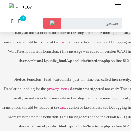
Notice
: Function _load_textdomain_just_in_time was called
incorrectly
.
Translation loading for the
domain was triggered too early. This is
dokan-lite
usually an indicator for some code in the plugin or theme running too early.
Translations should be loaded at the
action or later. Please see
Debugging in
init
WordPress
for more information. (This message was added in version 6.7.0.) in
/home/tehran54/public_html/wp-includes/functions.php
on line
6121
Notice
: Function _load_textdomain_just_in_time was called
incorrectly
.
Translation loading for the
domain was triggered too early. This is
groovy-menu
usually an indicator for some code in the plugin or theme running too early.
Translations should be loaded at the
action or later. Please see
Debugging in
init
WordPress
for more information. (This message was added in version 6.7.0.) in
/home/tehran54/public_html/wp-includes/functions.php
on line
6121