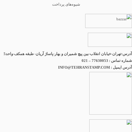
شیوه‌های پرداخت
آدرس:تهران-خیابان انقلاب-بین پیچ شمیران و بهار-پاساژ آریان- طبقه همکف-واحد5
شماره تماس : 77630053 – 021
آدرس ایمیل : INFO@TEHRANSTAMP.COM