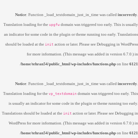
Notice
: Function _load_textdomain_just_in_time was called
incorrectly
.
Translation loading for the
domain was triggered too early. This is usually
upgfw
an indicator for some code in the plugin or theme running too early. Translations
should be loaded at the
action or later. Please see
Debugging in WordPress
init
for more information. (This message was added in version 6.7.0.) in
/home/tehran54/public_html/wp-includes/functions.php
on line
6121
Notice
: Function _load_textdomain_just_in_time was called
incorrectly
.
Translation loading for the
domain was triggered too early. This
vp_textdomain
is usually an indicator for some code in the plugin or theme running too early.
Translations should be loaded at the
action or later. Please see
Debugging in
init
WordPress
for more information. (This message was added in version 6.7.0.) in
/home/tehran54/public_html/wp-includes/functions.php
on line
6121