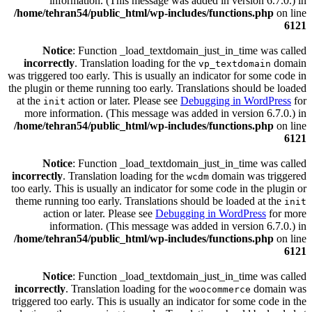
information. (This message was added in version 6.7.0.) in
/home/tehran54/public_html/wp-includes/functions.php
on line
6121
Notice
: Function _load_textdomain_just_in_time was called
incorrectly
. Translation loading for the
domain
vp_textdomain
was triggered too early. This is usually an indicator for some code in
the plugin or theme running too early. Translations should be loaded
at the
action or later. Please see
Debugging in WordPress
for
init
more information. (This message was added in version 6.7.0.) in
/home/tehran54/public_html/wp-includes/functions.php
on line
6121
Notice
: Function _load_textdomain_just_in_time was called
incorrectly
. Translation loading for the
domain was triggered
wcdm
too early. This is usually an indicator for some code in the plugin or
theme running too early. Translations should be loaded at the
init
action or later. Please see
Debugging in WordPress
for more
information. (This message was added in version 6.7.0.) in
/home/tehran54/public_html/wp-includes/functions.php
on line
6121
Notice
: Function _load_textdomain_just_in_time was called
incorrectly
. Translation loading for the
domain was
woocommerce
triggered too early. This is usually an indicator for some code in the