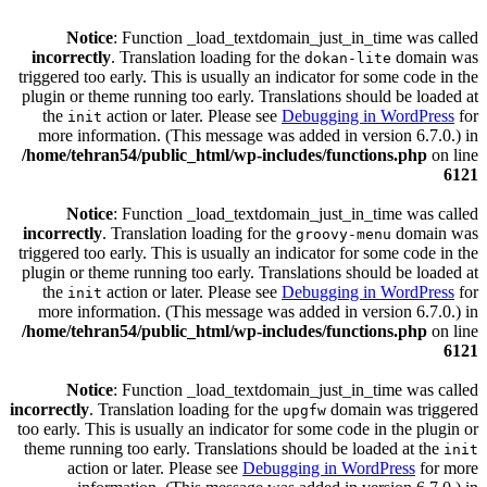
Notice
: Function _load_textdomain_just_in_time was called
incorrectly
. Translation loading for the
domain was
dokan-lite
triggered too early. This is usually an indicator for some code in the
plugin or theme running too early. Translations should be loaded at
the
action or later. Please see
Debugging in WordPress
for
init
more information. (This message was added in version 6.7.0.) in
/home/tehran54/public_html/wp-includes/functions.php
on line
6121
Notice
: Function _load_textdomain_just_in_time was called
incorrectly
. Translation loading for the
domain was
groovy-menu
triggered too early. This is usually an indicator for some code in the
plugin or theme running too early. Translations should be loaded at
the
action or later. Please see
Debugging in WordPress
for
init
more information. (This message was added in version 6.7.0.) in
/home/tehran54/public_html/wp-includes/functions.php
on line
6121
Notice
: Function _load_textdomain_just_in_time was called
incorrectly
. Translation loading for the
domain was triggered
upgfw
too early. This is usually an indicator for some code in the plugin or
theme running too early. Translations should be loaded at the
init
action or later. Please see
Debugging in WordPress
for more