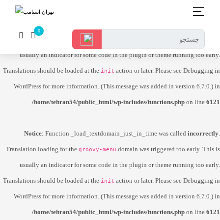
Notice
: Function _load_textdomain_just_in_time was called
incorrectly
.
Translation loading for the
domain was triggered too early. This is
dokan-lite
usually an indicator for some code in the plugin or theme running too early.
Translations should be loaded at the
action or later. Please see
Debugging in
init
WordPress
for more information. (This message was added in version 6.7.0.) in
/home/tehran54/public_html/wp-includes/functions.php
on line
6121
Notice
: Function _load_textdomain_just_in_time was called
incorrectly
.
Translation loading for the
domain was triggered too early. This is
groovy-menu
usually an indicator for some code in the plugin or theme running too early.
Translations should be loaded at the
action or later. Please see
Debugging in
init
WordPress
for more information. (This message was added in version 6.7.0.) in
/home/tehran54/public_html/wp-includes/functions.php
on line
6121