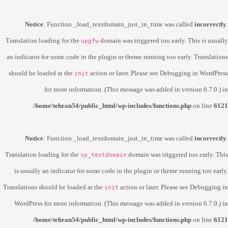
Notice
: Function _load_textdomain_just_in_time was called
incorrectly
.
Translation loading for the
domain was triggered too early. This is usually
upgfw
an indicator for some code in the plugin or theme running too early. Translations
should be loaded at the
action or later. Please see
Debugging in WordPress
init
for more information. (This message was added in version 6.7.0.) in
/home/tehran54/public_html/wp-includes/functions.php
on line
6121
Notice
: Function _load_textdomain_just_in_time was called
incorrectly
.
Translation loading for the
domain was triggered too early. This
vp_textdomain
is usually an indicator for some code in the plugin or theme running too early.
Translations should be loaded at the
action or later. Please see
Debugging in
init
WordPress
for more information. (This message was added in version 6.7.0.) in
/home/tehran54/public_html/wp-includes/functions.php
on line
6121