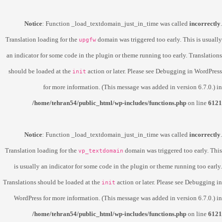
Notice
: Function _load_textdomain_just_in_time was called
incorrectly
.
Translation loading for the
domain was triggered too early. This is usually
upgfw
an indicator for some code in the plugin or theme running too early. Translations
should be loaded at the
action or later. Please see
Debugging in WordPress
init
for more information. (This message was added in version 6.7.0.) in
/home/tehran54/public_html/wp-includes/functions.php
on line
6121
Notice
: Function _load_textdomain_just_in_time was called
incorrectly
.
Translation loading for the
domain was triggered too early. This
vp_textdomain
is usually an indicator for some code in the plugin or theme running too early.
Translations should be loaded at the
action or later. Please see
Debugging in
init
WordPress
for more information. (This message was added in version 6.7.0.) in
/home/tehran54/public_html/wp-includes/functions.php
on line
6121