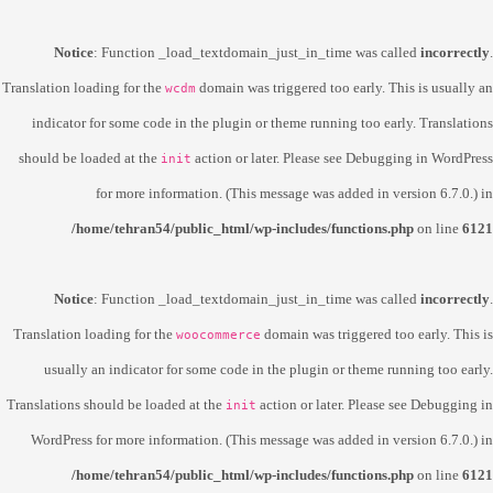
Notice
: Function _load_textdomain_just_in_time was called
incorrectly
.
Translation loading for the
domain was triggered too early. This is usually an
wcdm
indicator for some code in the plugin or theme running too early. Translations
should be loaded at the
action or later. Please see
Debugging in WordPress
init
for more information. (This message was added in version 6.7.0.) in
/home/tehran54/public_html/wp-includes/functions.php
on line
6121
Notice
: Function _load_textdomain_just_in_time was called
incorrectly
.
Translation loading for the
domain was triggered too early. This is
woocommerce
usually an indicator for some code in the plugin or theme running too early.
Translations should be loaded at the
action or later. Please see
Debugging in
init
WordPress
for more information. (This message was added in version 6.7.0.) in
/home/tehran54/public_html/wp-includes/functions.php
on line
6121