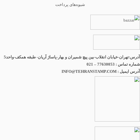
شیوه‌های پرداخت
آدرس:تهران-خیابان انقلاب-بین پیچ شمیران و بهار-پاساژ آریان- طبقه همکف-واحد5
شماره تماس : 77630053 – 021
آدرس ایمیل : INFO@TEHRANSTAMP.COM