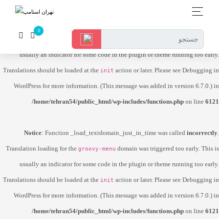
Notice
: Function _load_textdomain_just_in_time was called
incorrectly
.
Translation loading for the
domain was triggered too early. This is
dokan-lite
usually an indicator for some code in the plugin or theme running too early.
Translations should be loaded at the
action or later. Please see
Debugging in
init
WordPress
for more information. (This message was added in version 6.7.0.) in
/home/tehran54/public_html/wp-includes/functions.php
on line
6121
Notice
: Function _load_textdomain_just_in_time was called
incorrectly
.
Translation loading for the
domain was triggered too early. This is
groovy-menu
usually an indicator for some code in the plugin or theme running too early.
Translations should be loaded at the
action or later. Please see
Debugging in
init
WordPress
for more information. (This message was added in version 6.7.0.) in
/home/tehran54/public_html/wp-includes/functions.php
on line
6121