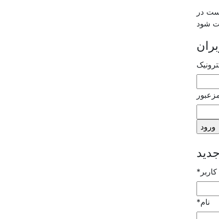
است در
بت شود
بران
ترونیک
زعبور
کاربر
*
نام
*