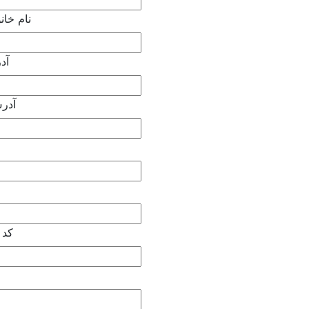
نام خان
آد
آدر
کد 