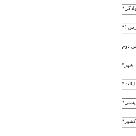
وادگی
*
رس 1
*
س دوم
شهر
*
ایالت
*
پستی
*
کشور
*