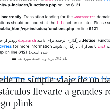
l/wp-includes/functions.php
on line
6121
d
incorrectly
. Translation loading for the
domain 
woocommerce
ations should be loaded at the
action or later. Please 
init
ublic_html/wp-includes/functions.php
on line
6121
: Funct
Notice
. بارگذاری ترجمه برای دامنه
زودتر از حد
digimarsh
ات
یا بعد از آن بارگذاری شوند. Please see
dPress
init
شده است.) in
6121
on line
hp
uede un simple viaje de un b
یپلمات -Diplomat
موبی استامپ-Mobistamp
سانی -Sunny
لیزر ا
stáculos llevarte a grandes 
ego plink