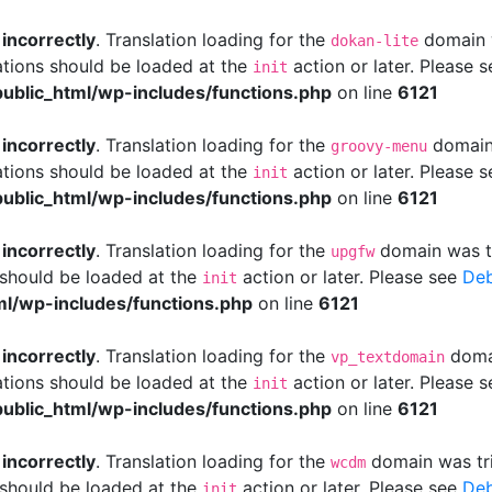
d
incorrectly
. Translation loading for the
domain w
dokan-lite
ations should be loaded at the
action or later. Please 
init
ublic_html/wp-includes/functions.php
on line
6121
d
incorrectly
. Translation loading for the
domain 
groovy-menu
ations should be loaded at the
action or later. Please 
init
ublic_html/wp-includes/functions.php
on line
6121
d
incorrectly
. Translation loading for the
domain was tri
upgfw
s should be loaded at the
action or later. Please see
Deb
init
l/wp-includes/functions.php
on line
6121
d
incorrectly
. Translation loading for the
domai
vp_textdomain
ations should be loaded at the
action or later. Please 
init
ublic_html/wp-includes/functions.php
on line
6121
d
incorrectly
. Translation loading for the
domain was trig
wcdm
s should be loaded at the
action or later. Please see
Deb
init