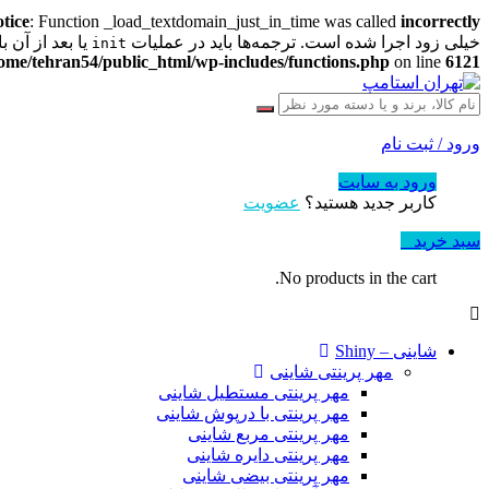
tice
: Function _load_textdomain_just_in_time was called
incorrectly
خیلی زود اجرا شده است. ترجمه‌ها باید در عملیات
یا بعد از آن بارگذ
init
ome/tehran54/public_html/wp-includes/functions.php
on line
6121
ورود / ثبت نام
ورود به سایت
کاربر جدید هستید؟
عضویت
سبد خرید
0
No products in the cart.
شاینی – Shiny
مهر پرینتی شاینی
مهر پرینتی مستطیل شاینی
مهر پرینتی با درپوش شاینی
مهر پرینتی مربع شاینی
مهر پرینتی دایره شاینی
مهر پرینتی بیضی شاینی