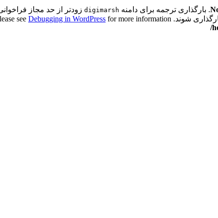
No
. بارگذاری ترجمه برای دامنه
زودتر از حد مجاز فراخوانی 
digimarsh
اری شوند. Please see
for more information. (این پیام در نگارش 6.7.0 افزوده شده است.) in
Debugging in WordPress
/h