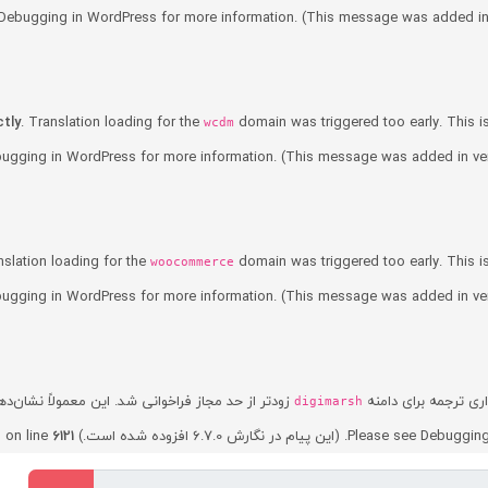
Debugging in WordPress
for more information. (This message was added in 
ctly
. Translation loading for the
domain was triggered too early. This is
wcdm
ugging in WordPress
for more information. (This message was added in vers
nslation loading for the
domain was triggered too early. This is
woocommerce
ugging in WordPress
for more information. (This message was added in vers
ذاری ترجمه برای دامنه
زودتر از حد مجاز فراخوانی شد. این معمولاً نشان‌د
digimarsh
p
on line
6121
Debugging