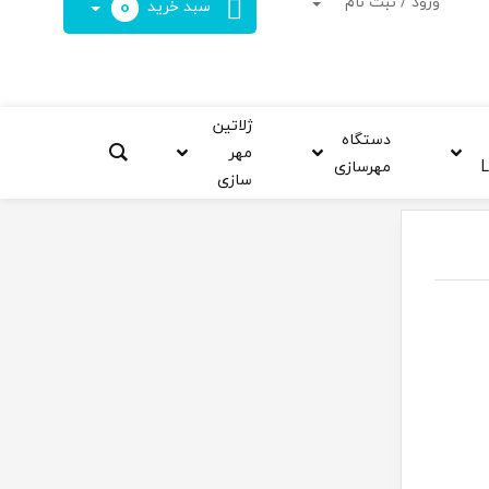
ورود / ثبت نام
0
سبد خرید
When autocomplete results are available use up and down arrows t
ژلاتین
دستگاه
مهر
مهرسازی
سازی