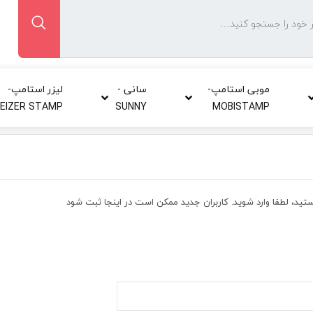
o review and enter to go to the desired page. Touch device users, explore 
موبی استامپ-
سانی -
لیزر استامپ-
LEIZER STAMP
SUNNY
MOBISTAMP
ید، لطفا وارد شوید. کاربران جدید ممکن است در اینجا ثبت شود