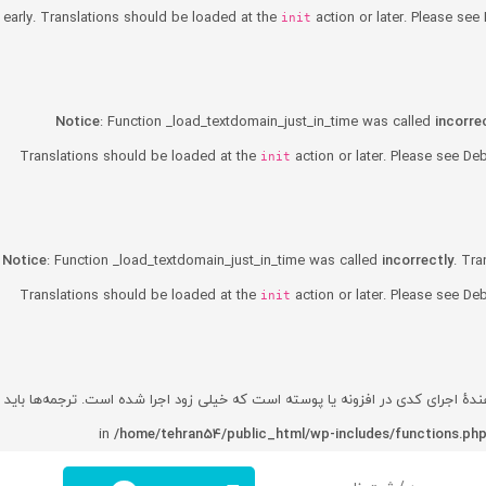
early. Translations should be loaded at the
action or later. Please see
init
Notice
: Function _load_textdomain_just_in_time was called
incorre
Translations should be loaded at the
action or later. Please see
Deb
init
Notice
: Function _load_textdomain_just_in_time was called
incorrectly
. Tra
Translations should be loaded at the
action or later. Please see
Deb
init
هندهٔ اجرای کدی در افزونه یا پوسته است که خیلی زود اجرا شده است. ترجمه‌ها باید
/home/tehran54/public_html/wp-includes/functions.ph