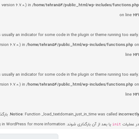
version 6.7.0.) in
/home/tehran54/public_html/wp-includes/functions.php
on line
6121
 usually an indicator for some code in the plugin or theme running too early.
ion 6.7.0.) in
/home/tehran54/public_html/wp-includes/functions.php
on
line
6121
 usually an indicator for some code in the plugin or theme running too early.
ion 6.7.0.) in
/home/tehran54/public_html/wp-includes/functions.php
on
line
6121
incorrectly
: Function _load_textdomain_just_in_time was called
Notice
. بارگ
در عملیات
یا بعد از آن بارگذاری شوند. Please see
for more information. (این پیام در نگارش 6.7.0 افزوده شده است.) in
 in WordPress
init