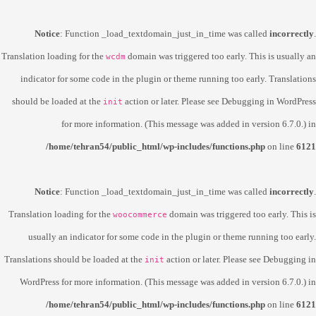
Notice
: Function _load_textdomain_just_in_time was called
incorrectly
.
Translation loading for the
domain was triggered too early. This is usually an
wcdm
indicator for some code in the plugin or theme running too early. Translations
should be loaded at the
action or later. Please see
Debugging in WordPress
init
for more information. (This message was added in version 6.7.0.) in
/home/tehran54/public_html/wp-includes/functions.php
on line
6121
Notice
: Function _load_textdomain_just_in_time was called
incorrectly
.
Translation loading for the
domain was triggered too early. This is
woocommerce
usually an indicator for some code in the plugin or theme running too early.
Translations should be loaded at the
action or later. Please see
Debugging in
init
WordPress
for more information. (This message was added in version 6.7.0.) in
/home/tehran54/public_html/wp-includes/functions.php
on line
6121