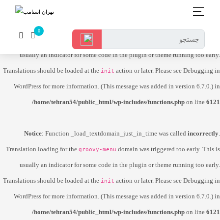
Notice
: Function _load_textdomain_just_in_time was called
incorrectly
.
Translation loading for the
domain was triggered too early. This is
dokan-lite
usually an indicator for some code in the plugin or theme running too early.
Translations should be loaded at the
action or later. Please see
Debugging in
init
WordPress
for more information. (This message was added in version 6.7.0.) in
/home/tehran54/public_html/wp-includes/functions.php
on line
6121
Notice
: Function _load_textdomain_just_in_time was called
incorrectly
.
Translation loading for the
domain was triggered too early. This is
groovy-menu
usually an indicator for some code in the plugin or theme running too early.
Translations should be loaded at the
action or later. Please see
Debugging in
init
WordPress
for more information. (This message was added in version 6.7.0.) in
/home/tehran54/public_html/wp-includes/functions.php
on line
6121