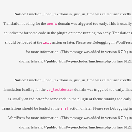
Notice
: Function _load_textdomain_just_in_time was called
incorrectly
.
Translation loading for the
domain was triggered too early. This is usually
upgfw
an indicator for some code in the plugin or theme running too early. Translations
should be loaded at the
action or later. Please see
Debugging in WordPress
init
for more information. (This message was added in version 6.7.0.) in
/home/tehran54/public_html/wp-includes/functions.php
on line
6121
Notice
: Function _load_textdomain_just_in_time was called
incorrectly
.
Translation loading for the
domain was triggered too early. This
vp_textdomain
is usually an indicator for some code in the plugin or theme running too early.
Translations should be loaded at the
action or later. Please see
Debugging in
init
WordPress
for more information. (This message was added in version 6.7.0.) in
/home/tehran54/public_html/wp-includes/functions.php
on line
6121