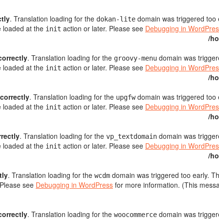
ctly
. Translation loading for the
domain was triggered too ea
dokan-lite
e loaded at the
action or later. Please see
Debugging in WordPres
init
/ho
correctly
. Translation loading for the
domain was triggered
groovy-menu
e loaded at the
action or later. Please see
Debugging in WordPres
init
/ho
ncorrectly
. Translation loading for the
domain was triggered too ea
upgfw
e loaded at the
action or later. Please see
Debugging in WordPres
init
/ho
rrectly
. Translation loading for the
domain was triggered
vp_textdomain
e loaded at the
action or later. Please see
Debugging in WordPres
init
/ho
tly
. Translation loading for the
domain was triggered too early. Thi
wcdm
. Please see
Debugging in WordPress
for more information. (This messa
correctly
. Translation loading for the
domain was triggered
woocommerce