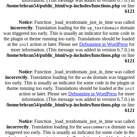
information. (This message was added in version 6.7.0.) in
/home/tehran54/public_html/wp-includes/functions.php
on line
6121
Notice
: Function _load_textdomain_just_in_time was called
incorrectly
. Translation loading for the
domain
vp_textdomain
was triggered too early. This is usually an indicator for some code in
the plugin or theme running too early. Translations should be loaded
at the
action or later. Please see
Debugging in WordPress
for
init
more information. (This message was added in version 6.7.0.) in
/home/tehran54/public_html/wp-includes/functions.php
on line
6121
Notice
: Function _load_textdomain_just_in_time was called
incorrectly
. Translation loading for the
domain was triggered
wcdm
too early. This is usually an indicator for some code in the plugin or
theme running too early. Translations should be loaded at the
init
action or later. Please see
Debugging in WordPress
for more
information. (This message was added in version 6.7.0.) in
/home/tehran54/public_html/wp-includes/functions.php
on line
6121
Notice
: Function _load_textdomain_just_in_time was called
incorrectly
. Translation loading for the
domain was
woocommerce
triggered too early. This is usually an indicator for some code in the