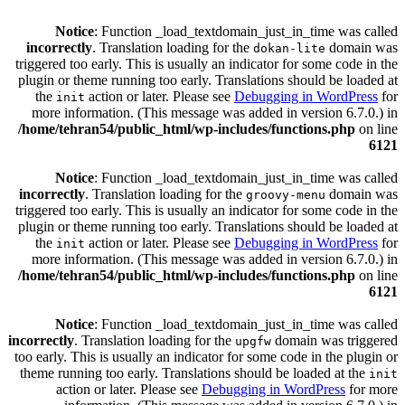
Notice
: Function _load_textdomain_just_in_time was called
incorrectly
. Translation loading for the
domain was
dokan-lite
triggered too early. This is usually an indicator for some code in the
plugin or theme running too early. Translations should be loaded at
the
action or later. Please see
Debugging in WordPress
for
init
more information. (This message was added in version 6.7.0.) in
/home/tehran54/public_html/wp-includes/functions.php
on line
6121
Notice
: Function _load_textdomain_just_in_time was called
incorrectly
. Translation loading for the
domain was
groovy-menu
triggered too early. This is usually an indicator for some code in the
plugin or theme running too early. Translations should be loaded at
the
action or later. Please see
Debugging in WordPress
for
init
more information. (This message was added in version 6.7.0.) in
/home/tehran54/public_html/wp-includes/functions.php
on line
6121
Notice
: Function _load_textdomain_just_in_time was called
incorrectly
. Translation loading for the
domain was triggered
upgfw
too early. This is usually an indicator for some code in the plugin or
theme running too early. Translations should be loaded at the
init
action or later. Please see
Debugging in WordPress
for more