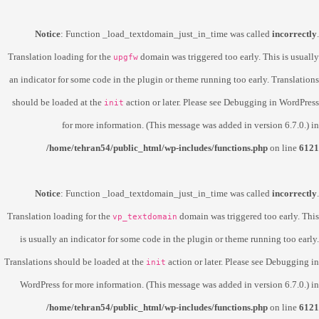
Notice
: Function _load_textdomain_just_in_time was called
incorrectly
.
Translation loading for the
domain was triggered too early. This is usually
upgfw
an indicator for some code in the plugin or theme running too early. Translations
should be loaded at the
action or later. Please see
Debugging in WordPress
init
for more information. (This message was added in version 6.7.0.) in
/home/tehran54/public_html/wp-includes/functions.php
on line
6121
Notice
: Function _load_textdomain_just_in_time was called
incorrectly
.
Translation loading for the
domain was triggered too early. This
vp_textdomain
is usually an indicator for some code in the plugin or theme running too early.
Translations should be loaded at the
action or later. Please see
Debugging in
init
WordPress
for more information. (This message was added in version 6.7.0.) in
/home/tehran54/public_html/wp-includes/functions.php
on line
6121