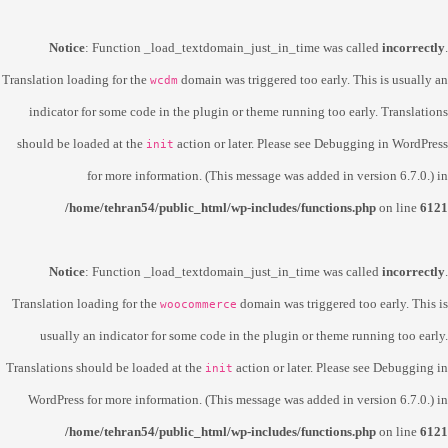
Notice
: Function _load_textdomain_just_in_time was called
incorrectly
.
Translation loading for the
domain was triggered too early. This is usually an
wcdm
indicator for some code in the plugin or theme running too early. Translations
should be loaded at the
action or later. Please see
Debugging in WordPress
init
for more information. (This message was added in version 6.7.0.) in
/home/tehran54/public_html/wp-includes/functions.php
on line
6121
Notice
: Function _load_textdomain_just_in_time was called
incorrectly
.
Translation loading for the
domain was triggered too early. This is
woocommerce
usually an indicator for some code in the plugin or theme running too early.
Translations should be loaded at the
action or later. Please see
Debugging in
init
WordPress
for more information. (This message was added in version 6.7.0.) in
/home/tehran54/public_html/wp-includes/functions.php
on line
6121