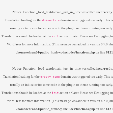
Notice
: Function _load_textdomain_just_in_time was called
incorrectly
.
Translation loading for the
domain was triggered too early. This is
dokan-lite
usually an indicator for some code in the plugin or theme running too early.
Translations should be loaded at the
action or later. Please see
Debugging in
init
WordPress
for more information. (This message was added in version 6.7.0.) in
/home/tehran54/public_html/wp-includes/functions.php
on line
6121
Notice
: Function _load_textdomain_just_in_time was called
incorrectly
.
Translation loading for the
domain was triggered too early. This is
groovy-menu
usually an indicator for some code in the plugin or theme running too early.
Translations should be loaded at the
action or later. Please see
Debugging in
init
WordPress
for more information. (This message was added in version 6.7.0.) in
/home/tehran54/public_html/wp-includes/functions.php
on line
6121