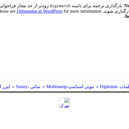
No
. بارگذاری ترجمه برای دامنه
زودتر از حد مجاز فراخوانی 
digimarsh
اری شوند. Please see
for more information. (این پیام در نگارش 6.7.0 افزوده شده است.) in
Debugging in WordPress
/h
ت -Diplomat
موبی استامپ-Mobistamp
سانی -Sunny
لیزر استام