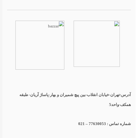
آدرس:تهران-خیابان انقلاب-بین پیچ شمیران و بهار-پاساژ آریان- طبقه
همکف-واحد5
شماره تماس : 77630053 – 021