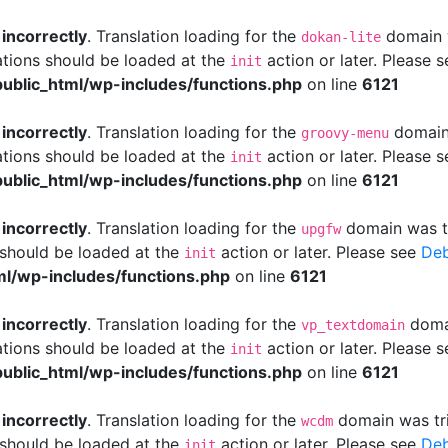
d
incorrectly
. Translation loading for the
domain w
dokan-lite
ations should be loaded at the
action or later. Please 
init
ublic_html/wp-includes/functions.php
on line
6121
d
incorrectly
. Translation loading for the
domain 
groovy-menu
ations should be loaded at the
action or later. Please 
init
ublic_html/wp-includes/functions.php
on line
6121
d
incorrectly
. Translation loading for the
domain was tri
upgfw
s should be loaded at the
action or later. Please see
Deb
init
l/wp-includes/functions.php
on line
6121
d
incorrectly
. Translation loading for the
domai
vp_textdomain
ations should be loaded at the
action or later. Please 
init
ublic_html/wp-includes/functions.php
on line
6121
d
incorrectly
. Translation loading for the
domain was trig
wcdm
s should be loaded at the
action or later. Please see
Deb
init