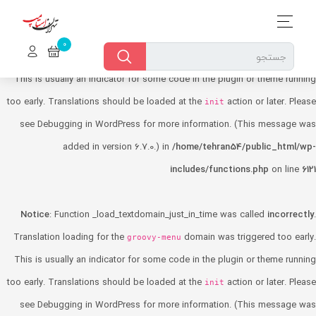
Notice
: Function _load_textdomain_just_in_time was called
incorrectly
.
h or with swipe gestures.
Translation loading for the
domain was triggered too early.
dokan-lite
This is usually an indicator for some code in the plugin or theme running
too early. Translations should be loaded at the
action or later. Please
init
see
Debugging in WordPress
for more information. (This message was
added in version 6.7.0.) in
/home/tehran54/public_html/wp-
includes/functions.php
on line
6121
Notice
: Function _load_textdomain_just_in_time was called
incorrectly
.
Translation loading for the
domain was triggered too early.
groovy-menu
This is usually an indicator for some code in the plugin or theme running
too early. Translations should be loaded at the
action or later. Please
init
see
Debugging in WordPress
for more information. (This message was