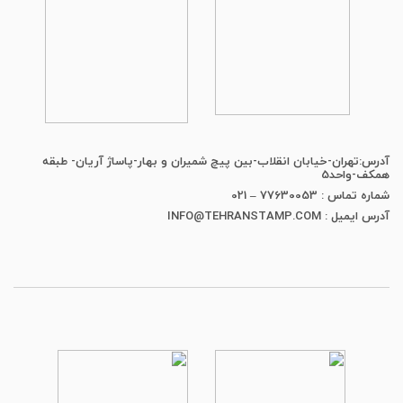
آدرس:تهران-خیابان انقلاب-بین پیچ شمیران و بهار-پاساژ آریان- طبقه
همکف-واحد5
شماره تماس : 77630053 – 021
آدرس ایمیل : INFO@TEHRANSTAMP.COM