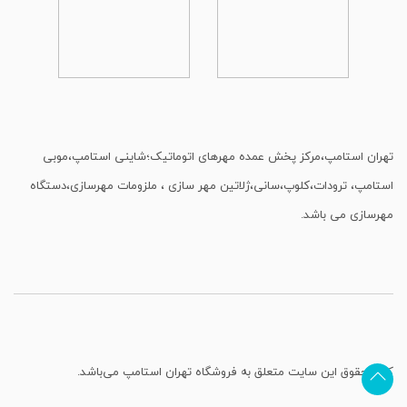
تهران استامپ،مرکز پخش عمده مهرهای اتوماتیک؛شاینی استامپ،موبی
استامپ، ترودات،کلوپ،سانی،ژلاتین مهر سازی ، ملزومات مهرسازی،دستگاه
مهرسازی می باشد.
کلیه حقوق این سایت متعلق به فروشگاه تهران استامپ می‌باشد.