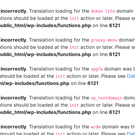
d
incorrectly
. Translation loading for the
domain w
dokan-lite
ations should be loaded at the
action or later. Please 
init
ublic_html/wp-includes/functions.php
on line
6121
d
incorrectly
. Translation loading for the
domain 
groovy-menu
ations should be loaded at the
action or later. Please 
init
ublic_html/wp-includes/functions.php
on line
6121
d
incorrectly
. Translation loading for the
domain was tri
upgfw
s should be loaded at the
action or later. Please see
Deb
init
l/wp-includes/functions.php
on line
6121
d
incorrectly
. Translation loading for the
domai
vp_textdomain
ations should be loaded at the
action or later. Please 
init
ublic_html/wp-includes/functions.php
on line
6121
d
incorrectly
. Translation loading for the
domain was trig
wcdm
s should be loaded at the
action or later. Please see
Deb
init