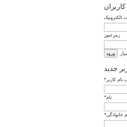
کاربران
ت الکترونیک
رمزعبور
پار
ب نام کاربر
*
نام
*
م خانوادگی
*