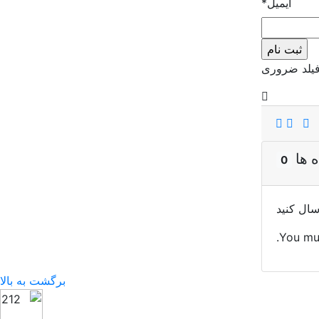
ایمیل
*
یلد ضروری
ه ها
0
سال کنید
You mu
برگشت به بالا