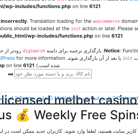
l/wp-includes/functions.php
on line
6121
d
incorrectly
. Translation loading for the
domain 
woocommerce
ations should be loaded at the
action or later. Please 
init
ublic_html/wp-includes/functions.php
on line
6121
: Funct
Notice
. بارگذاری ترجمه برای دامنه
زودتر از حد
digimarsh
ات
یا بعد از آن بارگذاری شوند. Please see
dPress
init
شده است.) in
6121
on line
hp
 licensed melbet casin
موبی استامپ-Mobistamp
سانی -Sunny
لیزر استامپ-
us 💰 Weekly Free Spin
ربر سایت هستید، لطفا وارد شوید. کاربران جدید ممکن است در این