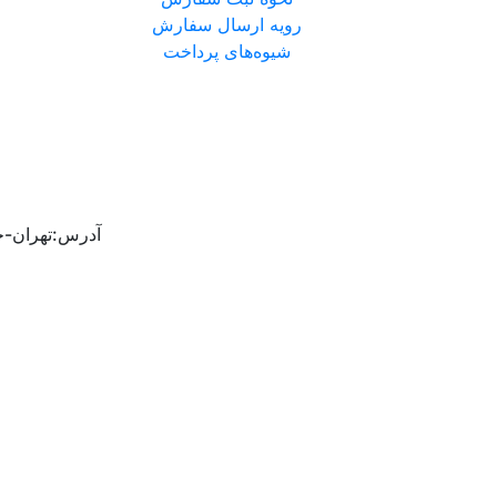
رویه ارسال سفارش
شیوه‌های پرداخت
آدرس:تهران-خی