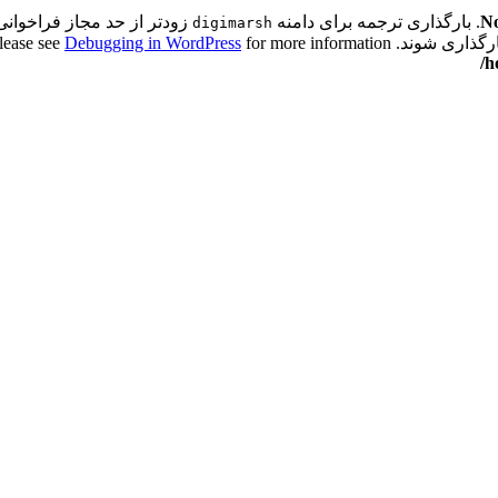
No
. بارگذاری ترجمه برای دامنه
زودتر از حد مجاز فراخوانی 
digimarsh
اری شوند. Please see
for more information. (این پیام در نگارش 6.7.0 افزوده شده است.) in
Debugging in WordPress
/h