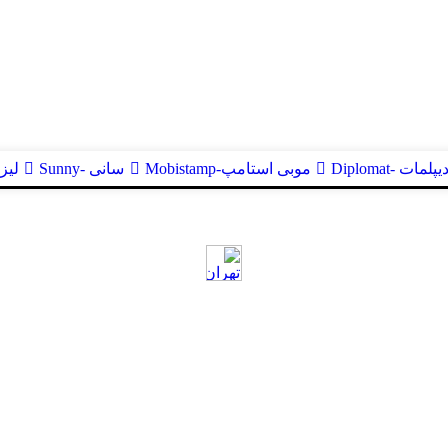
یپلمات -Diplomat
موبی استامپ-Mobistamp
سانی -Sunny
لیزر ا