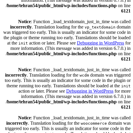
information. (This message was added in version 6.7.0.) in
/home/tehran54/public_html/wp-includes/functions.php
on line
6121
Notice
: Function _load_textdomain_just_in_time was called
incorrectly
. Translation loading for the
domain
vp_textdomain
was triggered too early. This is usually an indicator for some code in
the plugin or theme running too early. Translations should be loaded
at the
action or later. Please see
Debugging in WordPress
for
init
more information. (This message was added in version 6.7.0.) in
/home/tehran54/public_html/wp-includes/functions.php
on line
6121
Notice
: Function _load_textdomain_just_in_time was called
incorrectly
. Translation loading for the
domain was triggered
wcdm
too early. This is usually an indicator for some code in the plugin or
theme running too early. Translations should be loaded at the
init
action or later. Please see
Debugging in WordPress
for more
information. (This message was added in version 6.7.0.) in
/home/tehran54/public_html/wp-includes/functions.php
on line
6121
Notice
: Function _load_textdomain_just_in_time was called
incorrectly
. Translation loading for the
domain was
woocommerce
triggered too early. This is usually an indicator for some code in the