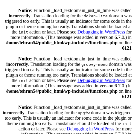
Notice
: Function _load_textdomain_just_in_time was called
incorrectly
. Translation loading for the
domain was
dokan-lite
triggered too early. This is usually an indicator for some code in the
plugin or theme running too early. Translations should be loaded at
the
action or later. Please see
Debugging in WordPress
for
init
more information. (This message was added in version 6.7.0.) in
/home/tehran54/public_html/wp-includes/functions.php
on line
6121
Notice
: Function _load_textdomain_just_in_time was called
incorrectly
. Translation loading for the
domain was
groovy-menu
triggered too early. This is usually an indicator for some code in the
plugin or theme running too early. Translations should be loaded at
the
action or later. Please see
Debugging in WordPress
for
init
more information. (This message was added in version 6.7.0.) in
/home/tehran54/public_html/wp-includes/functions.php
on line
6121
Notice
: Function _load_textdomain_just_in_time was called
incorrectly
. Translation loading for the
domain was triggered
upgfw
too early. This is usually an indicator for some code in the plugin or
theme running too early. Translations should be loaded at the
init
action or later. Please see
Debugging in WordPress
for more