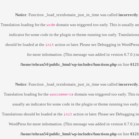
Notice
: Function _load_textdomain_just_in_time was called
incorrectly
.
Translation loading for the
domain was triggered too early. This is usually an
wcdm
indicator for some code in the plugin or theme running too early. Translations
should be loaded at the
action or later. Please see
Debugging in WordPress
init
for more information. (This message was added in version 6.7.0.) in
/home/tehran54/public_html/wp-includes/functions.php
on line
6121
Notice
: Function _load_textdomain_just_in_time was called
incorrectly
.
Translation loading for the
domain was triggered too early. This is
woocommerce
usually an indicator for some code in the plugin or theme running too early.
Translations should be loaded at the
action or later. Please see
Debugging in
init
WordPress
for more information. (This message was added in version 6.7.0.) in
/home/tehran54/public_html/wp-includes/functions.php
on line
6121