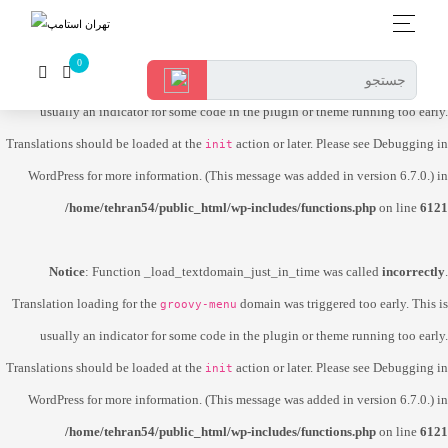
Notice
: Function _load_textdomain_just_in_time was called
incorrectly
.
Translation loading for the
domain was triggered too early. This is
dokan-lite
usually an indicator for some code in the plugin or theme running too early.
Translations should be loaded at the
action or later. Please see
Debugging in
init
WordPress
for more information. (This message was added in version 6.7.0.) in
/home/tehran54/public_html/wp-includes/functions.php
on line
6121
Notice
: Function _load_textdomain_just_in_time was called
incorrectly
.
Translation loading for the
domain was triggered too early. This is
groovy-menu
usually an indicator for some code in the plugin or theme running too early.
Translations should be loaded at the
action or later. Please see
Debugging in
init
WordPress
for more information. (This message was added in version 6.7.0.) in
/home/tehran54/public_html/wp-includes/functions.php
on line
6121