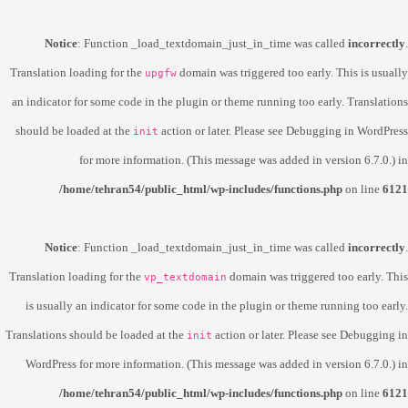
Notice
: Function _load_textdomain_just_in_time was called
incorrectly
.
Translation loading for the
domain was triggered too early. This is usually
upgfw
an indicator for some code in the plugin or theme running too early. Translations
should be loaded at the
action or later. Please see
Debugging in WordPress
init
for more information. (This message was added in version 6.7.0.) in
/home/tehran54/public_html/wp-includes/functions.php
on line
6121
Notice
: Function _load_textdomain_just_in_time was called
incorrectly
.
Translation loading for the
domain was triggered too early. This
vp_textdomain
is usually an indicator for some code in the plugin or theme running too early.
Translations should be loaded at the
action or later. Please see
Debugging in
init
WordPress
for more information. (This message was added in version 6.7.0.) in
/home/tehran54/public_html/wp-includes/functions.php
on line
6121