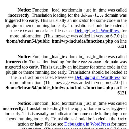
Notice
: Function _load_textdomain_just_in_time was called
incorrectly
. Translation loading for the
domain was
dokan-lite
triggered too early. This is usually an indicator for some code in the
plugin or theme running too early. Translations should be loaded at
the
action or later. Please see
Debugging in WordPress
for
init
more information. (This message was added in version 6.7.0.) in
/home/tehran54/public_html/wp-includes/functions.php
on line
6121
Notice
: Function _load_textdomain_just_in_time was called
incorrectly
. Translation loading for the
domain was
groovy-menu
triggered too early. This is usually an indicator for some code in the
plugin or theme running too early. Translations should be loaded at
the
action or later. Please see
Debugging in WordPress
for
init
more information. (This message was added in version 6.7.0.) in
/home/tehran54/public_html/wp-includes/functions.php
on line
6121
Notice
: Function _load_textdomain_just_in_time was called
incorrectly
. Translation loading for the
domain was triggered
upgfw
too early. This is usually an indicator for some code in the plugin or
theme running too early. Translations should be loaded at the
init
action or later. Please see
Debugging in WordPress
for more