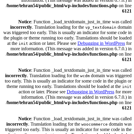
information. (This message was added in version 6.7.0.) in
/home/tehran54/public_html/wp-includes/functions.php
on line
6121
Notice
: Function _load_textdomain_just_in_time was called
incorrectly
. Translation loading for the
domain
vp_textdomain
was triggered too early. This is usually an indicator for some code in
the plugin or theme running too early. Translations should be loaded
at the
action or later. Please see
Debugging in WordPress
for
init
more information. (This message was added in version 6.7.0.) in
/home/tehran54/public_html/wp-includes/functions.php
on line
6121
Notice
: Function _load_textdomain_just_in_time was called
incorrectly
. Translation loading for the
domain was triggered
wcdm
too early. This is usually an indicator for some code in the plugin or
theme running too early. Translations should be loaded at the
init
action or later. Please see
Debugging in WordPress
for more
information. (This message was added in version 6.7.0.) in
/home/tehran54/public_html/wp-includes/functions.php
on line
6121
Notice
: Function _load_textdomain_just_in_time was called
incorrectly
. Translation loading for the
domain was
woocommerce
triggered too early. This is usually an indicator for some code in the