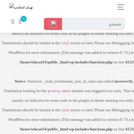
Notice
: Function _load_textdomain_just_in_time was called
incorrectly
.
Translation loading for the
domain was triggered too early. This is
dokan-lite
usually an indicator for some code in the plugin or theme running too early.
Translations should be loaded at the
action or later. Please see
Debugging in
init
WordPress
for more information. (This message was added in version 6.7.0.) in
/home/tehran54/public_html/wp-includes/functions.php
on line
6121
Notice
: Function _load_textdomain_just_in_time was called
incorrectly
.
Translation loading for the
domain was triggered too early. This is
groovy-menu
usually an indicator for some code in the plugin or theme running too early.
Translations should be loaded at the
action or later. Please see
Debugging in
init
WordPress
for more information. (This message was added in version 6.7.0.) in
/home/tehran54/public_html/wp-includes/functions.php
on line
6121