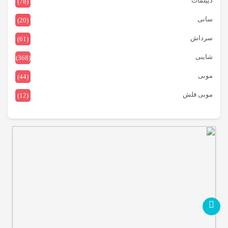
دیپلمات
(78)
سانی
(20)
سرداش
(61)
شاینی
(368)
موبی
(44)
موبی فلش
(12)