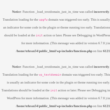
Notice
: Function _load_textdomain_just_in_time was called
incorrectly
.
Translation loading for the
domain was triggered too early. This is usually
upgfw
an indicator for some code in the plugin or theme running too early. Translations
should be loaded at the
action or later. Please see
Debugging in WordPress
init
for more information. (This message was added in version 6.7.0.) in
/home/tehran54/public_html/wp-includes/functions.php
on line
6121
Notice
: Function _load_textdomain_just_in_time was called
incorrectly
.
Translation loading for the
domain was triggered too early. This
vp_textdomain
is usually an indicator for some code in the plugin or theme running too early.
Translations should be loaded at the
action or later. Please see
Debugging in
init
WordPress
for more information. (This message was added in version 6.7.0.) in
/home/tehran54/public_html/wp-includes/functions.php
on line
6121