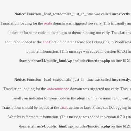
Notice
: Function _load_textdomain_just_in_time was called
incorrectly
.
Translation loading for the
domain was triggered too early. This is usually an
wcdm
indicator for some code in the plugin or theme running too early. Translations
should be loaded at the
action or later. Please see
Debugging in WordPress
init
for more information. (This message was added in version 6.7.0.) in
/home/tehran54/public_html/wp-includes/functions.php
on line
6121
Notice
: Function _load_textdomain_just_in_time was called
incorrectly
.
Translation loading for the
domain was triggered too early. This is
woocommerce
usually an indicator for some code in the plugin or theme running too early.
Translations should be loaded at the
action or later. Please see
Debugging in
init
WordPress
for more information. (This message was added in version 6.7.0.) in
/home/tehran54/public_html/wp-includes/functions.php
on line
6121