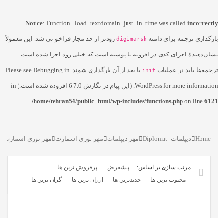
.
Notice
: Function _load_textdomain_just_in_time was called
incorrectly
بارگذاری ترجمه برای دامنه
زودتر از حد مجاز فراخوانی شد. این معمولاً
digimarsh
نشان‌دهندهٔ اجرای کدی در افزونه یا پوسته است که خیلی زود اجرا شده است.
ترجمه‌ها باید در عملیات
یا بعد از آن بارگذاری شوند. Please see
Debugging in
init
for more information. (این پیام در نگارش 6.7.0 افزوده شده است.) in
WordPress
/home/tehran54/public_html/wp-includes/functions.php
on line
6121
Home
دیپلمات -Diplomat
مهر دیپلمات
مهر نوری اسمارت
مهر نوری اسمارت سری
پیشفرض
پرفروش ترین ها
محبوب ترین ها
جدیدترین ها
ارزان ترین ها
گران ترین ها