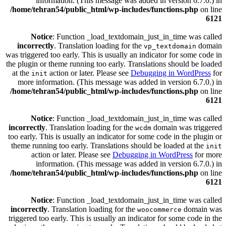
information. (This message was added in version 6.7.0.) in
/home/tehran54/public_html/wp-includes/functions.php
on line
6121
Notice
: Function _load_textdomain_just_in_time was called
incorrectly
. Translation loading for the
domain
vp_textdomain
was triggered too early. This is usually an indicator for some code in
the plugin or theme running too early. Translations should be loaded
at the
action or later. Please see
Debugging in WordPress
for
init
more information. (This message was added in version 6.7.0.) in
/home/tehran54/public_html/wp-includes/functions.php
on line
6121
Notice
: Function _load_textdomain_just_in_time was called
incorrectly
. Translation loading for the
domain was triggered
wcdm
too early. This is usually an indicator for some code in the plugin or
theme running too early. Translations should be loaded at the
init
action or later. Please see
Debugging in WordPress
for more
information. (This message was added in version 6.7.0.) in
/home/tehran54/public_html/wp-includes/functions.php
on line
6121
Notice
: Function _load_textdomain_just_in_time was called
incorrectly
. Translation loading for the
domain was
woocommerce
triggered too early. This is usually an indicator for some code in the