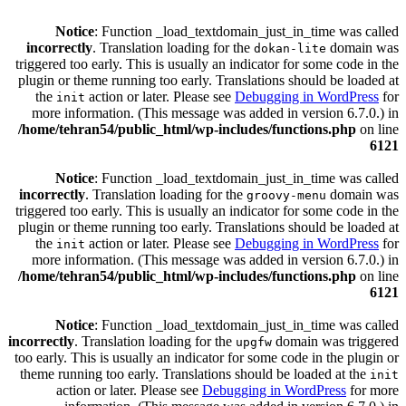
Notice
: Function _load_textdomain_just_in_time was called
incorrectly
. Translation loading for the
domain was
dokan-lite
triggered too early. This is usually an indicator for some code in the
plugin or theme running too early. Translations should be loaded at
the
action or later. Please see
Debugging in WordPress
for
init
more information. (This message was added in version 6.7.0.) in
/home/tehran54/public_html/wp-includes/functions.php
on line
6121
Notice
: Function _load_textdomain_just_in_time was called
incorrectly
. Translation loading for the
domain was
groovy-menu
triggered too early. This is usually an indicator for some code in the
plugin or theme running too early. Translations should be loaded at
the
action or later. Please see
Debugging in WordPress
for
init
more information. (This message was added in version 6.7.0.) in
/home/tehran54/public_html/wp-includes/functions.php
on line
6121
Notice
: Function _load_textdomain_just_in_time was called
incorrectly
. Translation loading for the
domain was triggered
upgfw
too early. This is usually an indicator for some code in the plugin or
theme running too early. Translations should be loaded at the
init
action or later. Please see
Debugging in WordPress
for more