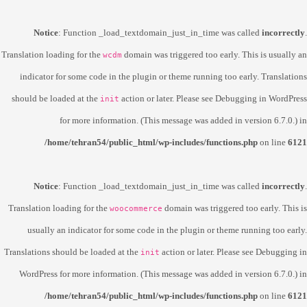
Notice
: Function _load_textdomain_just_in_time was called
incorrectly
.
Translation loading for the
domain was triggered too early. This is usually an
wcdm
indicator for some code in the plugin or theme running too early. Translations
should be loaded at the
action or later. Please see
Debugging in WordPress
init
for more information. (This message was added in version 6.7.0.) in
/home/tehran54/public_html/wp-includes/functions.php
on line
6121
Notice
: Function _load_textdomain_just_in_time was called
incorrectly
.
Translation loading for the
domain was triggered too early. This is
woocommerce
usually an indicator for some code in the plugin or theme running too early.
Translations should be loaded at the
action or later. Please see
Debugging in
init
WordPress
for more information. (This message was added in version 6.7.0.) in
/home/tehran54/public_html/wp-includes/functions.php
on line
6121