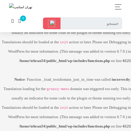
Notice
: Function _load_textdomain_just_in_time was called
incorrectly
.
Translation loading for the
domain was triggered too early. This is
dokan-lite
usually an indicator for some code in the plugin or theme running too early.
Translations should be loaded at the
action or later. Please see
Debugging in
init
WordPress
for more information. (This message was added in version 6.7.0.) in
/home/tehran54/public_html/wp-includes/functions.php
on line
6121
Notice
: Function _load_textdomain_just_in_time was called
incorrectly
.
Translation loading for the
domain was triggered too early. This is
groovy-menu
usually an indicator for some code in the plugin or theme running too early.
Translations should be loaded at the
action or later. Please see
Debugging in
init
WordPress
for more information. (This message was added in version 6.7.0.) in
/home/tehran54/public_html/wp-includes/functions.php
on line
6121