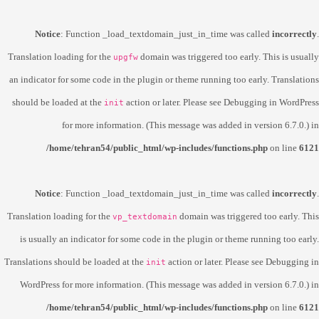
Notice
: Function _load_textdomain_just_in_time was called
incorrectly
.
Translation loading for the
domain was triggered too early. This is usually
upgfw
an indicator for some code in the plugin or theme running too early. Translations
should be loaded at the
action or later. Please see
Debugging in WordPress
init
for more information. (This message was added in version 6.7.0.) in
/home/tehran54/public_html/wp-includes/functions.php
on line
6121
Notice
: Function _load_textdomain_just_in_time was called
incorrectly
.
Translation loading for the
domain was triggered too early. This
vp_textdomain
is usually an indicator for some code in the plugin or theme running too early.
Translations should be loaded at the
action or later. Please see
Debugging in
init
WordPress
for more information. (This message was added in version 6.7.0.) in
/home/tehran54/public_html/wp-includes/functions.php
on line
6121