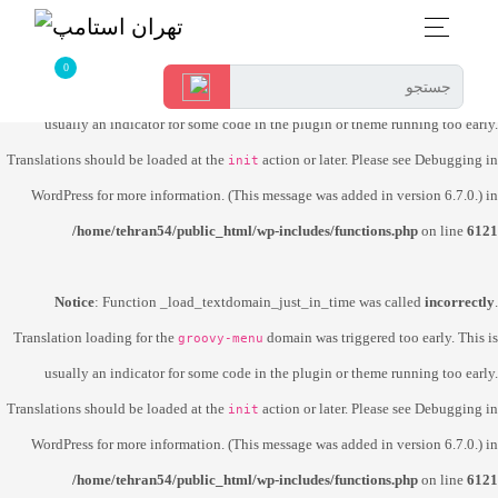
Notice
: Function _load_textdomain_just_in_time was called
incorrectly
.
Translation loading for the
domain was triggered too early. This is
dokan-lite
usually an indicator for some code in the plugin or theme running too early.
Translations should be loaded at the
action or later. Please see
Debugging in
init
WordPress
for more information. (This message was added in version 6.7.0.) in
/home/tehran54/public_html/wp-includes/functions.php
on line
6121
Notice
: Function _load_textdomain_just_in_time was called
incorrectly
.
Translation loading for the
domain was triggered too early. This is
groovy-menu
usually an indicator for some code in the plugin or theme running too early.
Translations should be loaded at the
action or later. Please see
Debugging in
init
WordPress
for more information. (This message was added in version 6.7.0.) in
/home/tehran54/public_html/wp-includes/functions.php
on line
6121