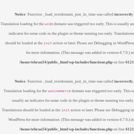
Notice
: Function _load_textdomain_just_in_time was called
incorrectly
.
Translation loading for the
domain was triggered too early. This is usually an
wcdm
indicator for some code in the plugin or theme running too early. Translations
should be loaded at the
action or later. Please see
Debugging in WordPress
init
for more information. (This message was added in version 6.7.0.) in
/home/tehran54/public_html/wp-includes/functions.php
on line
6121
Notice
: Function _load_textdomain_just_in_time was called
incorrectly
.
Translation loading for the
domain was triggered too early. This is
woocommerce
usually an indicator for some code in the plugin or theme running too early.
Translations should be loaded at the
action or later. Please see
Debugging in
init
WordPress
for more information. (This message was added in version 6.7.0.) in
/home/tehran54/public_html/wp-includes/functions.php
on line
6121