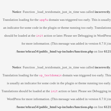
Notice
: Function _load_textdomain_just_in_time was called
incorrectly
.
Translation loading for the
domain was triggered too early. This is usually
upgfw
an indicator for some code in the plugin or theme running too early. Translations
should be loaded at the
action or later. Please see
Debugging in WordPress
init
for more information. (This message was added in version 6.7.0.) in
/home/tehran54/public_html/wp-includes/functions.php
on line
6121
Notice
: Function _load_textdomain_just_in_time was called
incorrectly
.
Translation loading for the
domain was triggered too early. This
vp_textdomain
is usually an indicator for some code in the plugin or theme running too early.
Translations should be loaded at the
action or later. Please see
Debugging in
init
WordPress
for more information. (This message was added in version 6.7.0.) in
/home/tehran54/public_html/wp-includes/functions.php
on line
6121