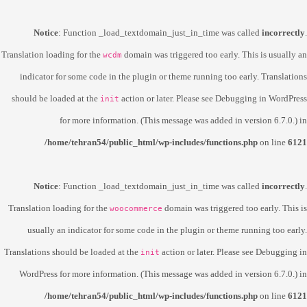
Notice
: Function _load_textdomain_just_in_time was called
incorrectly
.
Translation loading for the
domain was triggered too early. This is usually an
wcdm
indicator for some code in the plugin or theme running too early. Translations
should be loaded at the
action or later. Please see
Debugging in WordPress
init
for more information. (This message was added in version 6.7.0.) in
/home/tehran54/public_html/wp-includes/functions.php
on line
6121
Notice
: Function _load_textdomain_just_in_time was called
incorrectly
.
Translation loading for the
domain was triggered too early. This is
woocommerce
usually an indicator for some code in the plugin or theme running too early.
Translations should be loaded at the
action or later. Please see
Debugging in
init
WordPress
for more information. (This message was added in version 6.7.0.) in
/home/tehran54/public_html/wp-includes/functions.php
on line
6121