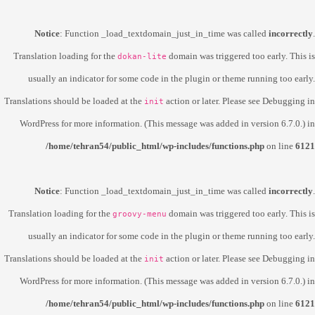
Notice
: Function _load_textdomain_just_in_time was called
incorrectly
.
Translation loading for the
domain was triggered too early. This is
dokan-lite
usually an indicator for some code in the plugin or theme running too early.
Translations should be loaded at the
action or later. Please see
Debugging in
init
WordPress
for more information. (This message was added in version 6.7.0.) in
/home/tehran54/public_html/wp-includes/functions.php
on line
6121
Notice
: Function _load_textdomain_just_in_time was called
incorrectly
.
Translation loading for the
domain was triggered too early. This is
groovy-menu
usually an indicator for some code in the plugin or theme running too early.
Translations should be loaded at the
action or later. Please see
Debugging in
init
WordPress
for more information. (This message was added in version 6.7.0.) in
/home/tehran54/public_html/wp-includes/functions.php
on line
6121