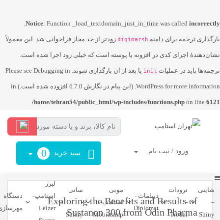
.
Notice
: Function _load_textdomain_just_in_time was called
incorrectly
بارگذاری ترجمه برای دامنه
زودتر از حد مجاز فراخوانی شد. این معمولاً
digimarsh
نشان‌دهندهٔ اجرای کدی در افزونه یا پوسته است که خیلی زود اجرا شده است.
ترجمه‌ها باید در عملیات
یا بعد از آن بارگذاری شوند. Please see
Debugging in
init
for more information. (این پیام در نگارش 6.7.0 افزوده شده است.) in
WordPress
/home/tehran54/public_html/wp-includes/functions.php
on line
6121
ورود / ثبت نام
0
سبد خرید
لیزر
شاینی
ترودات
موبی
سانی
دیپلمات -
استامپ-
دستگاه
Exploring the Benefits and Results of
–
-
استامپ-
-
Diplomat
Leizer
مهرسازی
Sustanon 300 from Odin Pharma
Sunny
Mobistamp
Trodat
Shiny