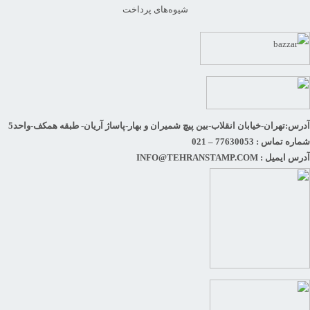
شیوه‌های پرداخت
آدرس:تهران-خیابان انقلاب-بین پیچ شمیران و بهار-پاساژ آریان- طبقه همکف-واحد5
شماره تماس : 77630053 – 021
آدرس ایمیل : INFO@TEHRANSTAMP.COM