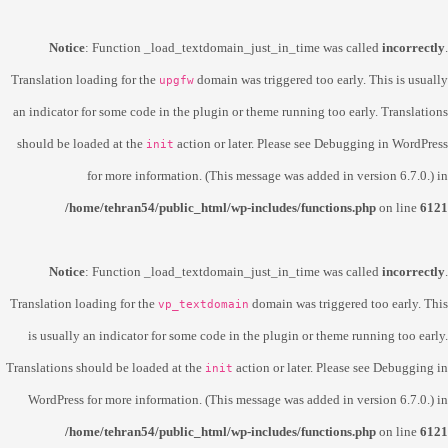
Notice
: Function _load_textdomain_just_in_time was called
incorrectly
.
Translation loading for the
domain was triggered too early. This is usually
upgfw
an indicator for some code in the plugin or theme running too early. Translations
should be loaded at the
action or later. Please see
Debugging in WordPress
init
for more information. (This message was added in version 6.7.0.) in
/home/tehran54/public_html/wp-includes/functions.php
on line
6121
Notice
: Function _load_textdomain_just_in_time was called
incorrectly
.
Translation loading for the
domain was triggered too early. This
vp_textdomain
is usually an indicator for some code in the plugin or theme running too early.
Translations should be loaded at the
action or later. Please see
Debugging in
init
WordPress
for more information. (This message was added in version 6.7.0.) in
/home/tehran54/public_html/wp-includes/functions.php
on line
6121