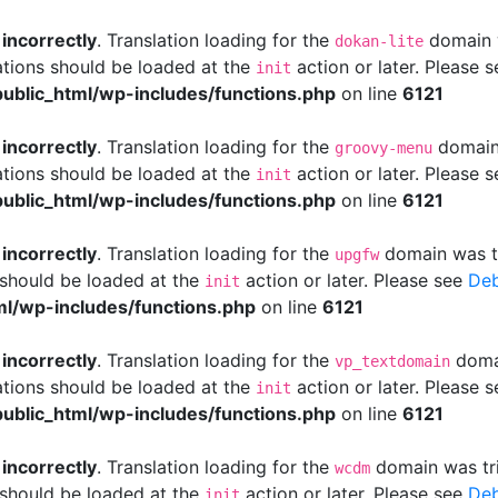
d
incorrectly
. Translation loading for the
domain w
dokan-lite
ations should be loaded at the
action or later. Please 
init
ublic_html/wp-includes/functions.php
on line
6121
d
incorrectly
. Translation loading for the
domain 
groovy-menu
ations should be loaded at the
action or later. Please 
init
ublic_html/wp-includes/functions.php
on line
6121
d
incorrectly
. Translation loading for the
domain was tri
upgfw
s should be loaded at the
action or later. Please see
Deb
init
l/wp-includes/functions.php
on line
6121
d
incorrectly
. Translation loading for the
domai
vp_textdomain
ations should be loaded at the
action or later. Please 
init
ublic_html/wp-includes/functions.php
on line
6121
d
incorrectly
. Translation loading for the
domain was trig
wcdm
s should be loaded at the
action or later. Please see
Deb
init