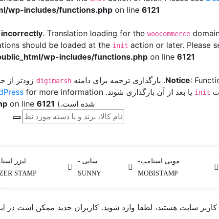
l/wp-includes/functions.php
on line
6121
d
incorrectly
. Translation loading for the
domain 
woocommerce
ations should be loaded at the
action or later. Please 
init
ublic_html/wp-includes/functions.php
on line
6121
: Funct
Notice
. بارگذاری ترجمه برای دامنه
زودتر از حد
digimarsh
ات
یا بعد از آن بارگذاری شوند. Please see
dPress
init
شده است.) in
6121
on line
hp
 Calculation: Common Mis
موبی استامپ-
سانی -
لیزر استا
ZER STAMP
SUNNY
MOBISTAMP
m
ربر سایت هستید، لطفا وارد شوید. کاربران جدید ممکن است در این