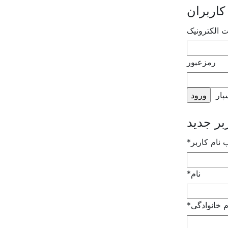
کاربران
ت الکترونیک
رمزعبور
پار
ب نام کاربر
*
نام
*
م خانوادگی
*