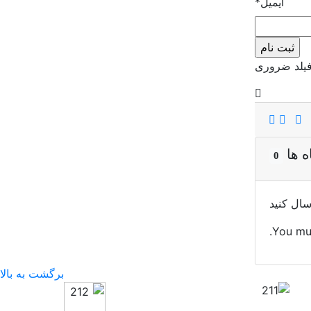
ایمیل
*
یلد ضروری
ه ها
0
سال کنید
You mu
برگشت به بالا