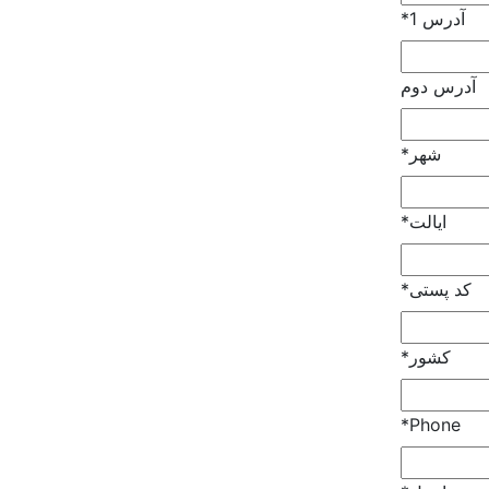
آدرس 1
*
آدرس دوم
شهر
*
ایالت
*
کد پستی
*
کشور
*
*
Phone