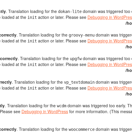
ctly
. Translation loading for the
domain was triggered too ea
dokan-lite
e loaded at the
action or later. Please see
Debugging in WordPres
init
/ho
correctly
. Translation loading for the
domain was triggered
groovy-menu
e loaded at the
action or later. Please see
Debugging in WordPres
init
/ho
ncorrectly
. Translation loading for the
domain was triggered too ea
upgfw
e loaded at the
action or later. Please see
Debugging in WordPres
init
/ho
rrectly
. Translation loading for the
domain was triggered
vp_textdomain
e loaded at the
action or later. Please see
Debugging in WordPres
init
/ho
tly
. Translation loading for the
domain was triggered too early. Thi
wcdm
. Please see
Debugging in WordPress
for more information. (This messa
correctly
. Translation loading for the
domain was triggered
woocommerce